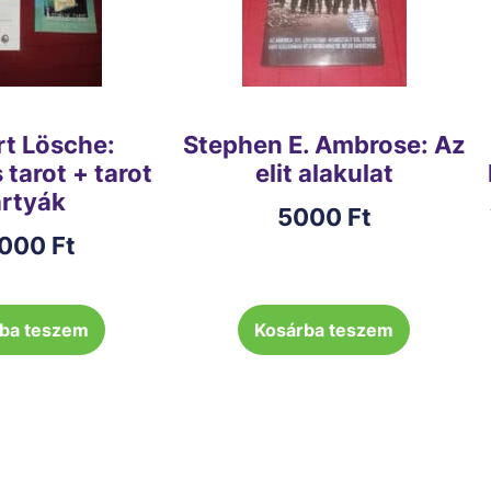
rt Lösche:
Stephen E. Ambrose: Az
tarot + tarot
elit alakulat
rtyák
5000
Ft
000
Ft
ba teszem
Kosárba teszem