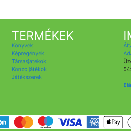
TERMÉKEK
Könyvek
Ált
Képregények
Ad
Társasjátékok
Üz
Konzoljátékok
54
Játékszerek
Elá