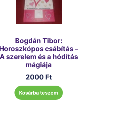
Bogdán Tibor:
Horoszkópos csábítás –
A szerelem és a hódítás
mágiája
2000
Ft
Kosárba teszem