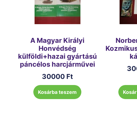
A Magyar Királyi
Norbe
Honvédség
Kozmikus 
külföldi+hazai gyártású
ká
páncélos harcjárművei
30
30000
Ft
Kosárba teszem
Kosár