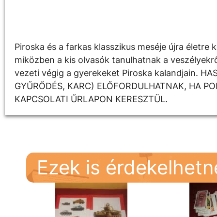
Leírás
Piroska és a farkas klasszikus meséje újra életre
miközben a kis olvasók tanulhatnak a veszélyekről
vezeti végig a gyerekeket Piroska kalandjain
GYŰRŐDÉS, KARC) ELŐFORDULHATNAK, HA PON
KAPCSOLATI ŰRLAPON KERESZTÜL.
Ezek is érdekelhet