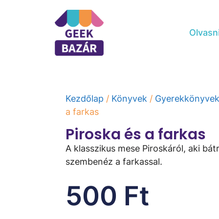
Olvasn
Kezdőlap
/
Könyvek
/
Gyerekkönyve
a farkas
Piroska és a farkas
A klasszikus mese Piroskáról, aki bát
szembenéz a farkassal.
500
Ft