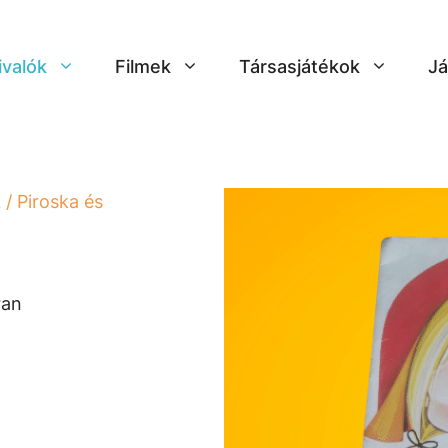
ivalók
Filmek
Társasjátékok
Já
k
/ Piroska és
ran