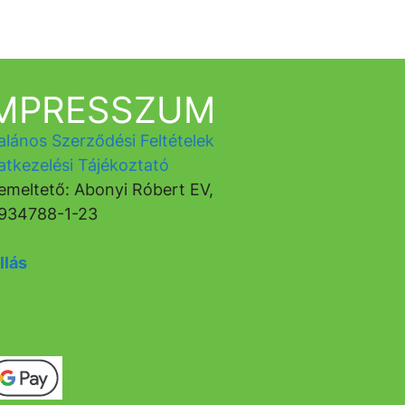
IMPRESSZUM
alános Szerződési Feltételek
atkezelési Tájékoztató
emeltető: Abonyi Róbert EV,
934788-1-23
llás