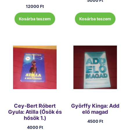
5000
Ft
12000
Ft
Kosárba teszem
Kosárba teszem
Cey-Bert Róbert
Györffy Kinga: Add
Gyula: Atilla (Ősök és
elő magad
hősök 1.)
4500
Ft
4000
Ft