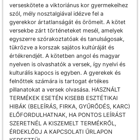
verseskötete a viktoriánus kor gyermekeihez
szól, mély nosztalgiával idézve fel a
gyerekkor ártatlanságát és örömeit. A kötet
versekbe zárt történeteket mesél, amelyek
egyszerre szórakoztatóak és tanulságosak,
tükrözve a korszak sajátos kultúráját és
értékrendjét. A kötetben angol és magyar
nyelven is olvashatók a versek, így nyelvi és
kulturális kapocs is egyben. A gyerekek és
felnőttek számára is tartogat értékes
pillanatokat a versek olvasása. HASZNÁLT
TERMÉKEK ESETÉN KISEBB ESZTÉTIKAI
HIBÁK (BELEÍRÁS, FIRKA, GYŰRŐDÉS, KARC)
ELŐFORDULHATNAK, HA PONTOS LEÍRÁST
SZERETNÉL A KISZEMELT TERMÉKRŐL,
ÉRDEKLŐDJ A KAPCSOLATI ŰRLAPON