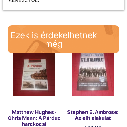
KERESZTÜL.
Ezek is érdekelhetnek
még
Matthew Hughes ·
Stephen E. Ambrose:
Chris Mann: A Párduc
Az elit alakulat
harckocsi