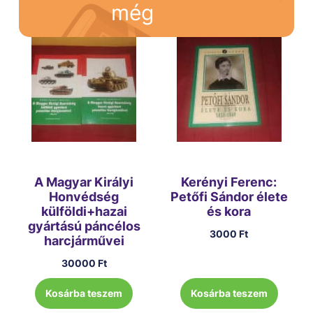
még
A Magyar Királyi
Kerényi Ferenc:
Honvédség
Petőfi Sándor élete
külföldi+hazai
és kora
gyártású páncélos
3000
Ft
harcjárművei
30000
Ft
Kosárba teszem
Kosárba teszem