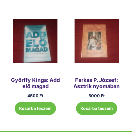
Györffy Kinga: Add
Farkas P. József:
elő magad
Asztrik nyomában
4500
Ft
5000
Ft
Kosárba teszem
Kosárba teszem