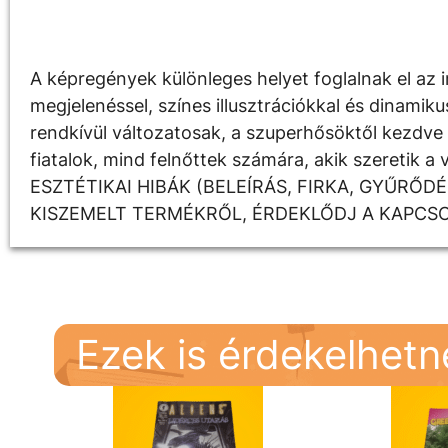
Leírás
A képregények különleges helyet foglalnak el az i
megjelenéssel, színes illusztrációkkal és dinami
rendkívül változatosak, a szuperhősöktől kezdve a
fiatalok, mind felnőttek számára, akik szereti
ESZTÉTIKAI HIBÁK (BELEÍRÁS, FIRKA, GYŰRŐ
KISZEMELT TERMÉKRŐL, ÉRDEKLŐDJ A KAPCS
Ezek is érdekelhet