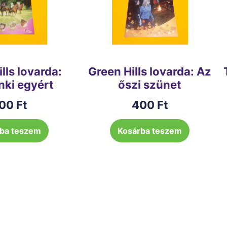
lls lovarda:
Green Hills lovarda: Az
nki egyért
őszi szünet
00
Ft
400
Ft
ba teszem
Kosárba teszem