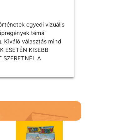
örténetek egyedi vizuális
képregények témái
g. Kiváló választás mind
ÉKEK ESETÉN KISEBB
T SZERETNÉL A