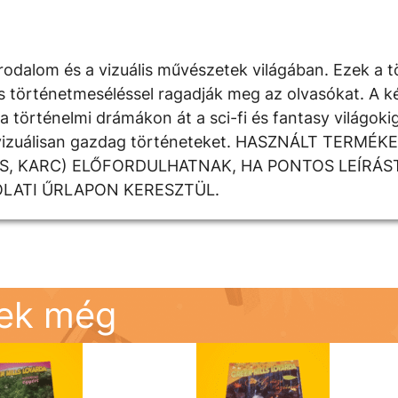
rodalom és a vizuális művészetek világában. Ezek a t
kus történetmeséléssel ragadják meg az olvasókat. A 
 történelmi drámákon át a sci-fi és fantasy világoki
k a vizuálisan gazdag történeteket. HASZNÁLT TERM
DÉS, KARC) ELŐFORDULHATNAK, HA PONTOS LEÍRÁS
OLATI ŰRLAPON KERESZTÜL.
nek még