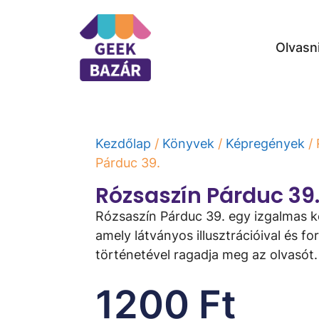
Olvasn
Kezdőlap
/
Könyvek
/
Képregények
/ 
Párduc 39.
Rózsaszín Párduc 39
Rózsaszín Párduc 39. egy izgalmas 
amely látványos illusztrációival és fo
történetével ragadja meg az olvasót.
1200
Ft