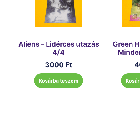
Aliens – Lidérces utazás
Green Hi
4/4
Minde
3000
Ft
4
Kosárba teszem
Kosár