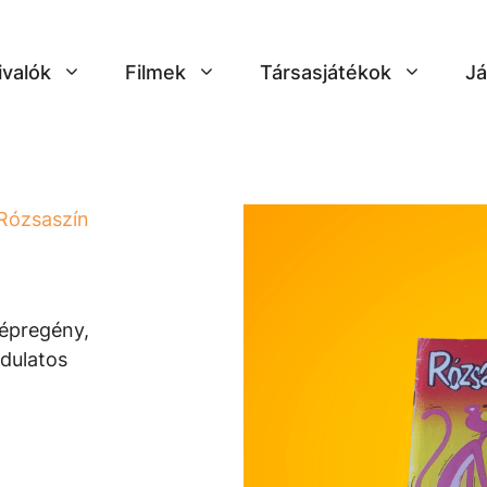
ivalók
Filmek
Társasjátékok
Já
Rózsaszín
.
képregény,
rdulatos