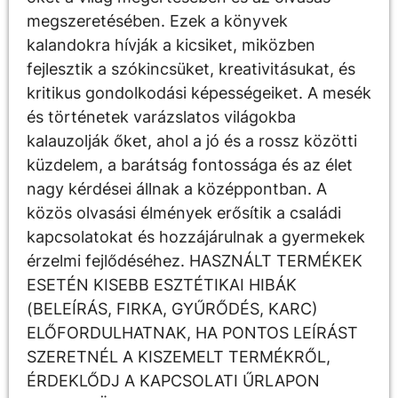
megszeretésében. Ezek a könyvek
kalandokra hívják a kicsiket, miközben
fejlesztik a szókincsüket, kreativitásukat, és
kritikus gondolkodási képességeiket. A mesék
és történetek varázslatos világokba
kalauzolják őket, ahol a jó és a rossz közötti
küzdelem, a barátság fontossága és az élet
nagy kérdései állnak a középpontban. A
közös olvasási élmények erősítik a családi
kapcsolatokat és hozzájárulnak a gyermekek
érzelmi fejlődéséhez. HASZNÁLT TERMÉKEK
ESETÉN KISEBB ESZTÉTIKAI HIBÁK
(BELEÍRÁS, FIRKA, GYŰRŐDÉS, KARC)
ELŐFORDULHATNAK, HA PONTOS LEÍRÁST
SZERETNÉL A KISZEMELT TERMÉKRŐL,
ÉRDEKLŐDJ A KAPCSOLATI ŰRLAPON