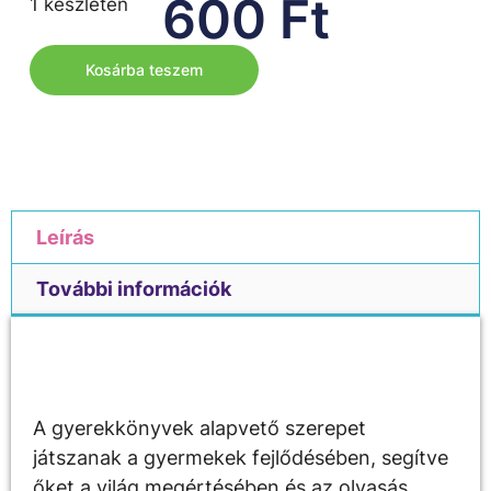
600
Ft
1 készleten
Kosárba teszem
Leírás
További információk
Leírás
A gyerekkönyvek alapvető szerepet
játszanak a gyermekek fejlődésében, segítve
őket a világ megértésében és az olvasás