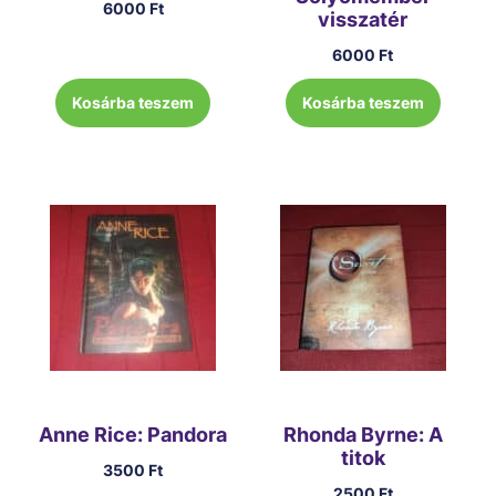
6000
Ft
visszatér
6000
Ft
Kosárba teszem
Kosárba teszem
Anne Rice: Pandora
Rhonda Byrne: A
titok
3500
Ft
2500
Ft