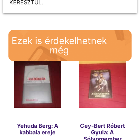
KERESZTÜL.
Ezek is érdekelhetnek
még
Yehuda Berg: A
Cey-Bert Róbert
kabbala ereje
Gyula: A
Sólyomember