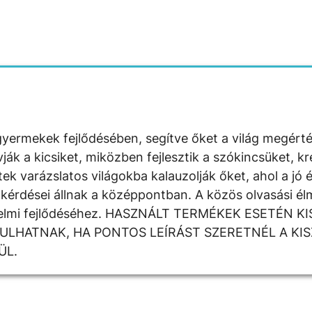
yermekek fejlődésében, segítve őket a világ megért
 a kicsiket, miközben fejlesztik a szókincsüket, krea
k varázslatos világokba kalauzolják őket, ahol a jó é
kérdései állnak a középpontban. A közös olvasási élm
rzelmi fejlődéséhez. HASZNÁLT TERMÉKEK ESETÉN K
DULHATNAK, HA PONTOS LEÍRÁST SZERETNÉL A KI
ÜL.