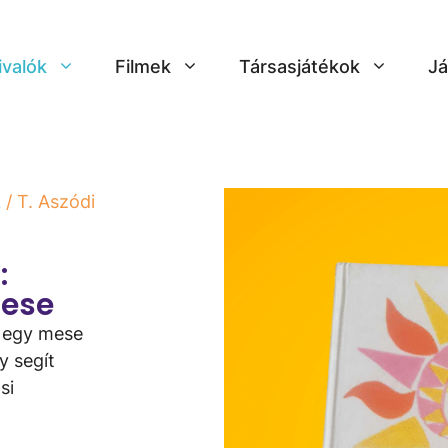
ivalók
Filmek
Társasjátékok
Já
k
/ T. Aszódi
e
:
mese
a egy mese
y segít
si