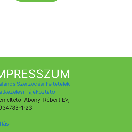
IMPRESSZUM
alános Szerződési Feltételek
atkezelési Tájékoztató
emeltető: Abonyi Róbert EV,
934788-1-23
llás