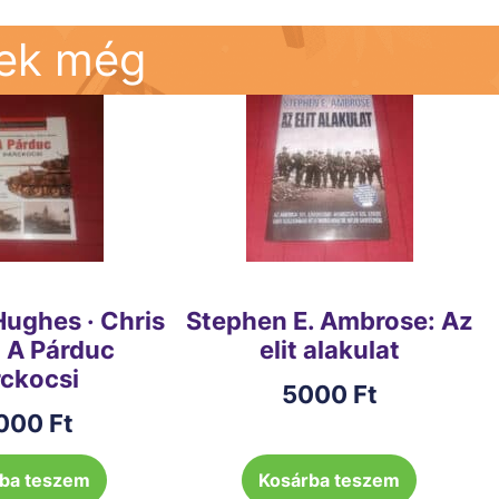
nek még
ughes · Chris
Stephen E. Ambrose: Az
 A Párduc
elit alakulat
rckocsi
5000
Ft
000
Ft
ba teszem
Kosárba teszem