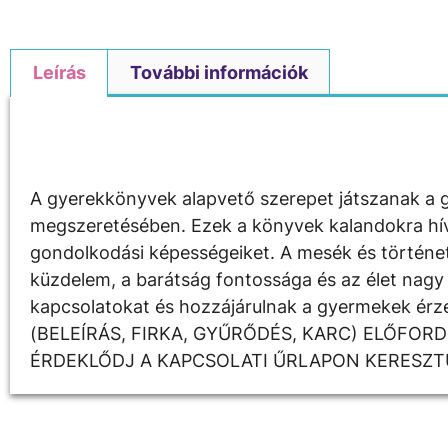
Leírás
További információk
Leírás
A gyerekkönyvek alapvető szerepet játszanak a g
megszeretésében. Ezek a könyvek kalandokra hívják
gondolkodási képességeiket. A mesék és története
küzdelem, a barátság fontossága és az élet nagy 
kapcsolatokat és hozzájárulnak a gyermekek é
(BELEÍRÁS, FIRKA, GYŰRŐDÉS, KARC) ELŐFOR
ÉRDEKLŐDJ A KAPCSOLATI ŰRLAPON KERESZT