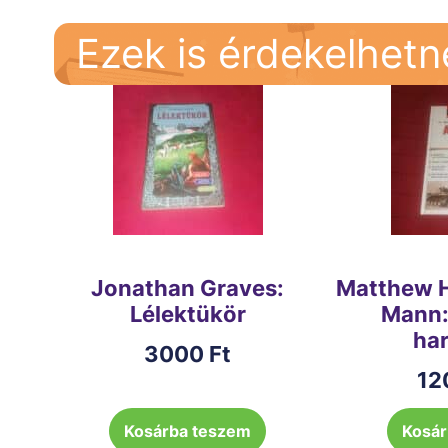
Ezek is érdekelhet
Jonathan Graves:
Matthew H
Lélektükör
Mann:
ha
3000
Ft
12
Kosárba teszem
Kosár