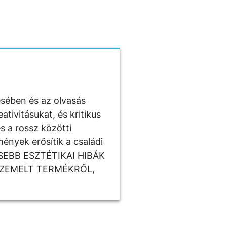
ésében és az olvasás
tivitásukat, és kritikus
s a rossz közötti
ények erősítik a családi
ISEBB ESZTÉTIKAI HIBÁK
SZEMELT TERMÉKRŐL,