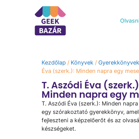
Olvasn
Kezdőlap
/
Könyvek
/
Gyerekkönyve
Éva (szerk.): Minden napra egy mes
T. Aszódi Éva (szerk.)
Minden napra egy 
T. Aszódi Éva (szerk.): Minden napr
egy szórakoztató gyerekkönyv, amel
fejleszteni a képzelőerőt és az olvasá
készségeket.