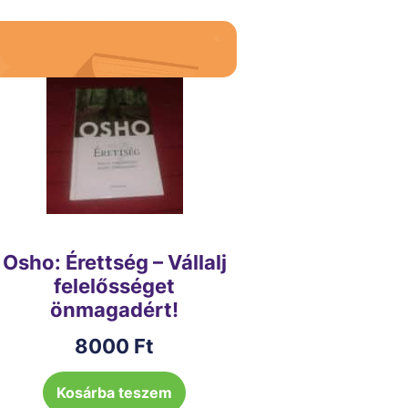
Osho: Érettség – Vállalj
felelősséget
önmagadért!
8000
Ft
Kosárba teszem