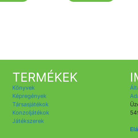
TERMÉKEK
Könyvek
Ált
Képregények
Ad
Társasjátékok
Üz
Konzoljátékok
54
Játékszerek
Elá