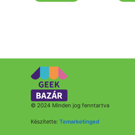
© 2024 Minden jog fenntartva
Készítette:
Temarketinged