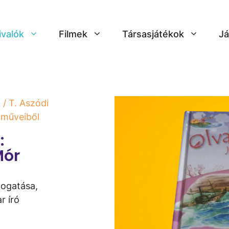
ivalók
Filmek
Társasjátékok
Já
k
/ T. Aszódi
 műveiből
:
Mór
logatása,
r író