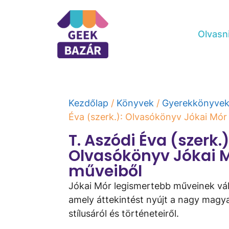
Olvasn
Kezdőlap
/
Könyvek
/
Gyerekkönyve
Éva (szerk.): Olvasókönyv ​Jókai Mór
T. Aszódi Éva (szerk.)
Olvasókönyv ​Jókai 
műveiből
Jókai Mór legismertebb műveinek vá
amely áttekintést nyújt a nagy magya
stílusáról és történeteiről.