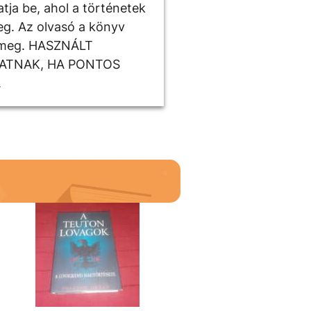
tja be, ahol a történetek
eg. Az olvasó a könyv
ek meg. HASZNÁLT
HATNAK, HA PONTOS
.