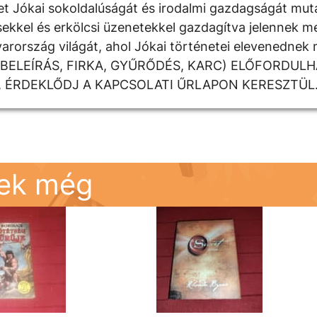
t Jókai sokoldalúságát és irodalmi gazdagságát muta
sekkel és erkölcsi üzenetekkel gazdagítva jelennek m
gyarország világát, ahol Jókai történetei elevenedn
(BELEÍRÁS, FIRKA, GYŰRŐDÉS, KARC) ELŐFORDUL
, ÉRDEKLŐDJ A KAPCSOLATI ŰRLAPON KERESZTÜL
nek még