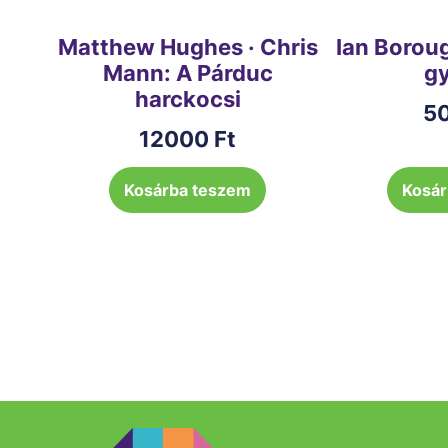
Matthew Hughes · Chris
Ian Borou
Mann: A Párduc
gy
harckocsi
5
12000
Ft
Kosárba teszem
Kosár