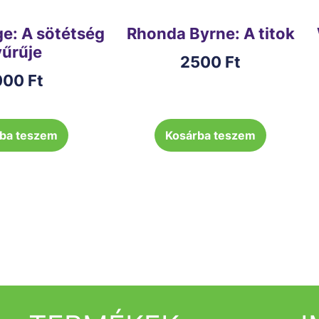
ge: A sötétség
Rhonda Byrne: A titok
űrűje
2500
Ft
000
Ft
ba teszem
Kosárba teszem