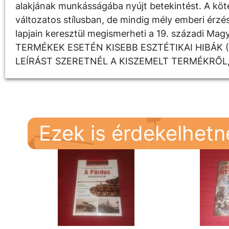
alakjának munkásságába nyújt betekintést. A köte
változatos stílusban, de mindig mély emberi érzé
lapjain keresztül megismerheti a 19. századi Ma
TERMÉKEK ESETÉN KISEBB ESZTÉTIKAI HIBÁK 
LEÍRÁST SZERETNÉL A KISZEMELT TERMÉKRŐL
Ezek is érdekelhet