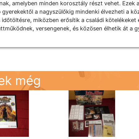
anak, amelyben minden korosztály részt vehet. Ezek a
 gyerekektől a nagyszülőkig mindenki élvezheti a köz
időtöltésre, miközben erősítik a családi kötelékeket é
üttműködnek, versengenek, és közösen élhetik át a 
nek még