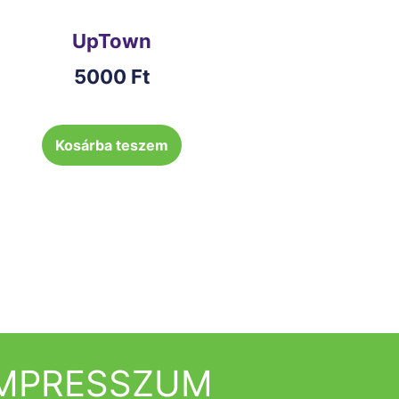
UpTown
5000
Ft
Kosárba teszem
IMPRESSZUM