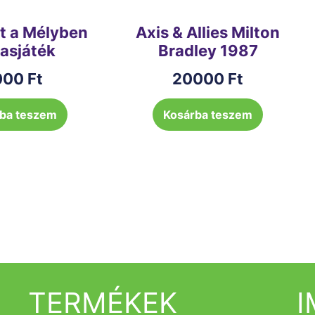
t a Mélyben
Axis & Allies Milton
sasjáték
Bradley 1987
000
Ft
20000
Ft
ba teszem
Kosárba teszem
TERMÉKEK