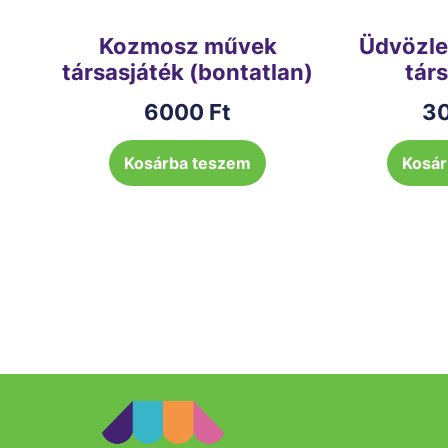
Kozmosz művek
Üdvözle
társasjáték (bontatlan)
tár
6000
Ft
3
Kosárba teszem
Kosár