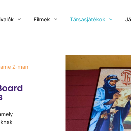
ivalók
Filmek
Társasjátékok
Já
 Game Z-man
Board
s
 amely
oknak