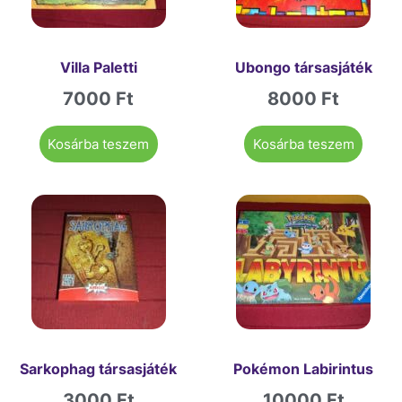
Villa Paletti
Ubongo társasjáték
7000
Ft
8000
Ft
Kosárba teszem
Kosárba teszem
Sarkophag társasjáték
Pokémon Labirintus
3000
Ft
10000
Ft