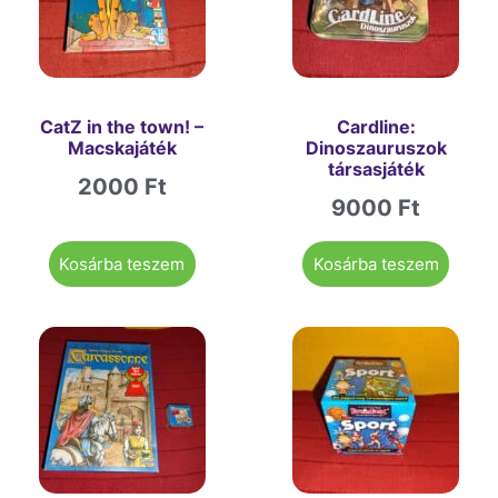
CatZ in the town! –
Cardline:
Macskajáték
Dinoszauruszok
társasjáték
2000
Ft
9000
Ft
Kosárba teszem
Kosárba teszem