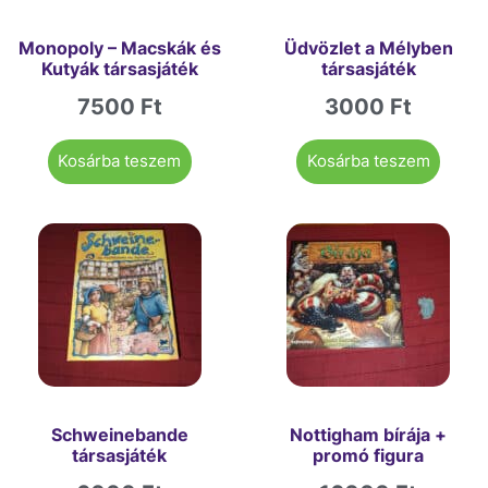
Monopoly – Macskák és
Üdvözlet a Mélyben
Kutyák társasjáték
társasjáték
7500
Ft
3000
Ft
Kosárba teszem
Kosárba teszem
Schweinebande
Nottigham bírája +
társasjáték
promó figura