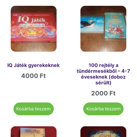
IQ Játék gyerekeknek
100 rejtély a
tündérmesékből – 4-7
4000
Ft
éveseknek (doboz
sérült)
2000
Ft
Kosárba teszem
Kosárba teszem