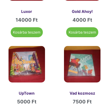
Luxor
Gold Ahoy!
14000
Ft
4000
Ft
Kosárba teszem
Kosárba teszem
UpTown
Vad kozmosz
5000
Ft
7500
Ft