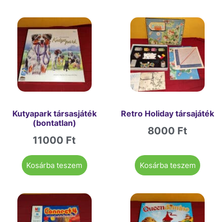
Kutyapark társasjáték
Retro Holiday társajáték
(bontatlan)
8000
Ft
11000
Ft
Kosárba teszem
Kosárba teszem