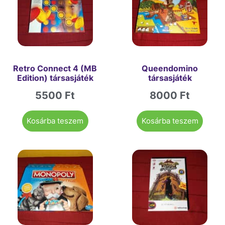
Retro Connect 4 (MB
Queendomino
Edition) társasjáték
társasjáték
5500
Ft
8000
Ft
Kosárba teszem
Kosárba teszem