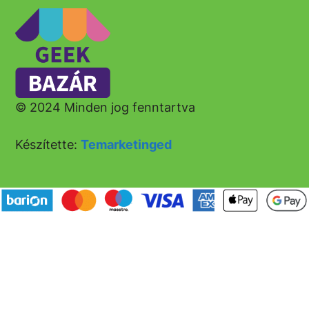
© 2024 Minden jog fenntartva
Készítette:
Temarketinged