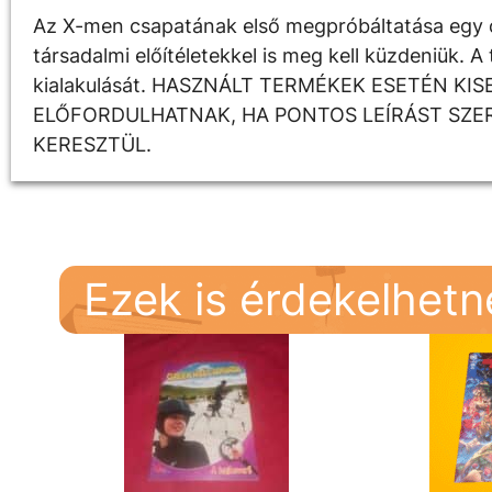
Az X-men csapatának első megpróbáltatása egy o
társadalmi előítéletekkel is meg kell küzdeniük. 
kialakulását. HASZNÁLT TERMÉKEK ESETÉN KIS
ELŐFORDULHATNAK, HA PONTOS LEÍRÁST SZE
KERESZTÜL.
Ezek is érdekelhet