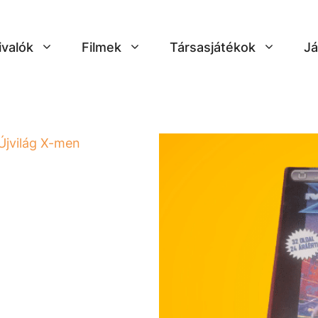
ivalók
Filmek
Társasjátékok
Já
Újvilág X-men