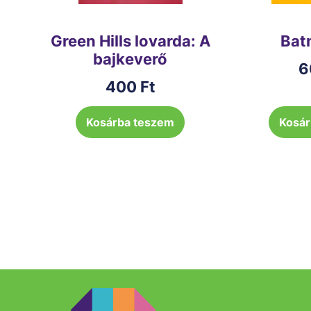
Green Hills lovarda: A
Bat
bajkeverő
6
400
Ft
Kosárba teszem
Kosár