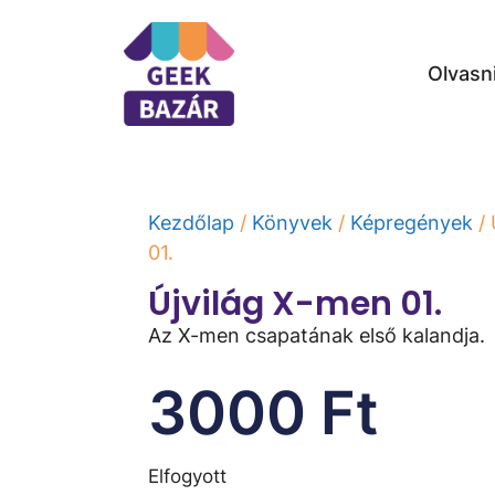
Olvasn
Kezdőlap
/
Könyvek
/
Képregények
/ 
01.
Újvilág X-men 01.
Az X-men csapatának első kalandja.
3000
Ft
Elfogyott