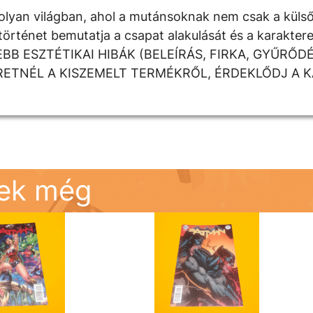
lyan világban, ahol a mutánsoknak nem csak a külső
A történet bemutatja a csapat alakulását és a karakter
EBB ESZTÉTIKAI HIBÁK (BELEÍRÁS, FIRKA, GYŰRŐD
RETNÉL A KISZEMELT TERMÉKRŐL, ÉRDEKLŐDJ A 
nek még