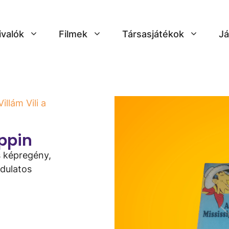
ivalók
Filmek
Társasjátékok
Já
Villám Vili a
ippin
as képregény,
rdulatos