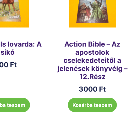
ls lovarda: A
Action Bible – Az
csikó
apostolok
cselekedeteitől a
00
Ft
jelenések könyvéig –
12.Rész
3000
Ft
ba teszem
Kosárba teszem