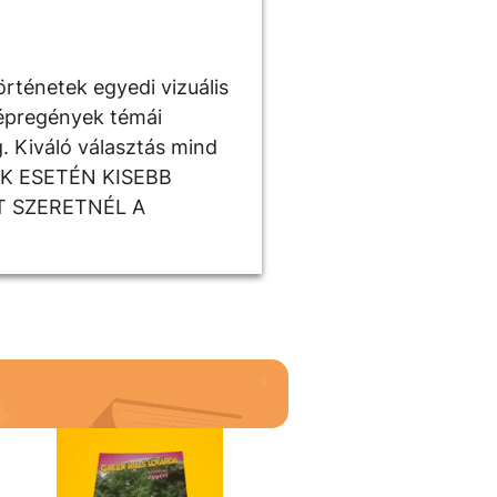
örténetek egyedi vizuális
képregények témái
g. Kiváló választás mind
ÉKEK ESETÉN KISEBB
T SZERETNÉL A