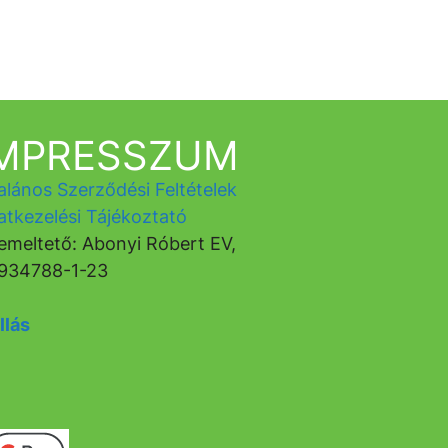
IMPRESSZUM
alános Szerződési Feltételek
atkezelési Tájékoztató
emeltető: Abonyi Róbert EV,
934788-1-23
llás