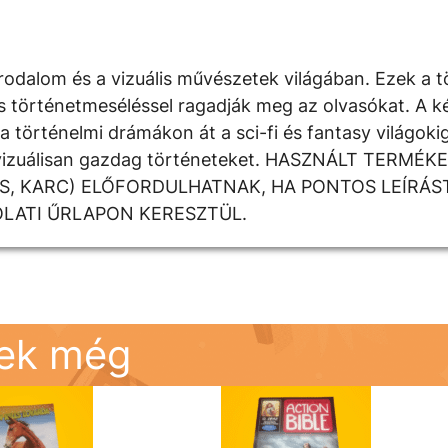
rodalom és a vizuális művészetek világában. Ezek a t
kus történetmeséléssel ragadják meg az olvasókat. A 
 történelmi drámákon át a sci-fi és fantasy világoki
k a vizuálisan gazdag történeteket. HASZNÁLT TERM
DÉS, KARC) ELŐFORDULHATNAK, HA PONTOS LEÍRÁS
OLATI ŰRLAPON KERESZTÜL.
nek még