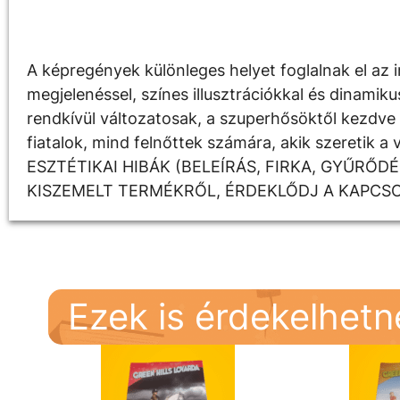
Leírás
A képregények különleges helyet foglalnak el az i
megjelenéssel, színes illusztrációkkal és dinami
rendkívül változatosak, a szuperhősöktől kezdve a
fiatalok, mind felnőttek számára, akik szereti
ESZTÉTIKAI HIBÁK (BELEÍRÁS, FIRKA, GYŰRŐ
KISZEMELT TERMÉKRŐL, ÉRDEKLŐDJ A KAPCS
Ezek is érdekelhet