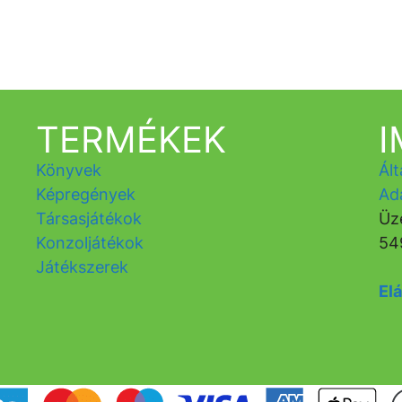
TERMÉKEK
Könyvek
Ált
Képregények
Ad
Társasjátékok
Üz
Konzoljátékok
54
Játékszerek
Elá