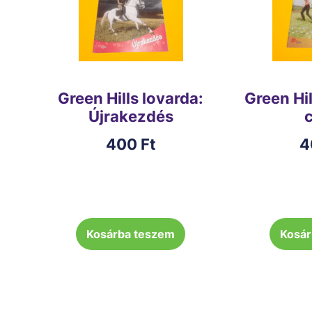
Green Hills lovarda:
Green Hil
Újrakezdés
400
Ft
4
Kosárba teszem
Kosár