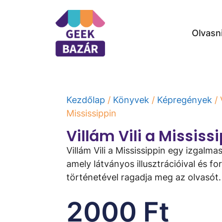
Olvasn
Kezdőlap
/
Könyvek
/
Képregények
/ 
Mississippin
Villám Vili a Mississ
Villám Vili a Mississippin egy izgalm
amely látványos illusztrációival és fo
történetével ragadja meg az olvasót.
2000
Ft