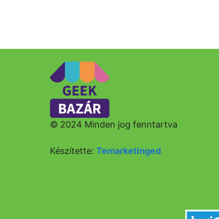
© 2024 Minden jog fenntartva
Készítette:
Temarketinged