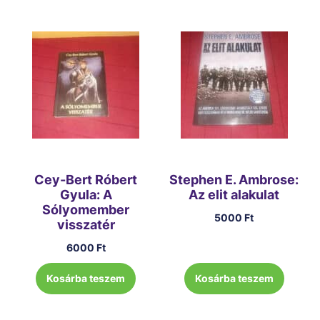
Cey-Bert Róbert
Stephen E. Ambrose:
Gyula: A
Az elit alakulat
Sólyomember
5000
Ft
visszatér
6000
Ft
Kosárba teszem
Kosárba teszem