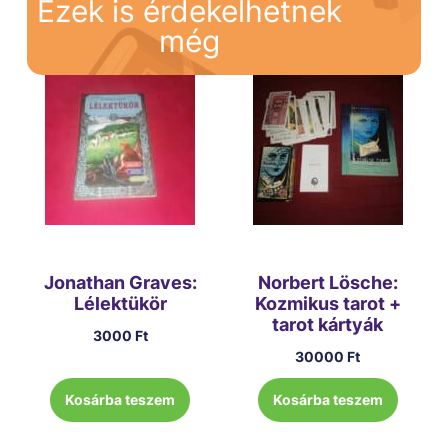
Ezek is érdekelhetnek
még
Jonathan Graves:
Norbert Lösche:
Lélektükör
Kozmikus tarot +
tarot kártyák
3000
Ft
30000
Ft
Kosárba teszem
Kosárba teszem