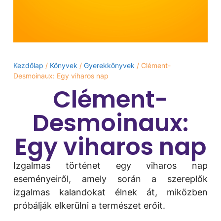
Kezdőlap
/
Könyvek
/
Gyerekkönyvek
/ Clément-
Desmoinaux: Egy viharos nap
Clément-
Desmoinaux:
Egy viharos nap
Izgalmas történet egy viharos nap
eseményeiről, amely során a szereplők
izgalmas kalandokat élnek át, miközben
próbálják elkerülni a természet erőit.