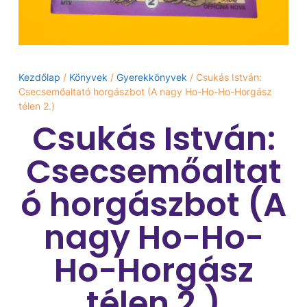
Kezdőlap
/
Könyvek
/
Gyerekkönyvek
/ Csukás István:
Csecsemőaltató ​horgászbot (A nagy Ho-Ho-Ho-Horgász
télen 2.)
Csukás István:
Csecsemőaltat
ó ​horgászbot (A
nagy Ho-Ho-
Ho-Horgász
télen 2.)