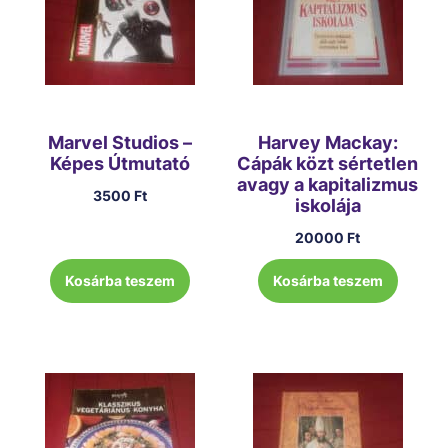
Marvel Studios –
Harvey Mackay:
Képes Útmutató
Cápák közt sértetlen
avagy a kapitalizmus
3500
Ft
iskolája
20000
Ft
Kosárba teszem
Kosárba teszem