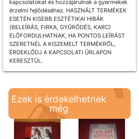
kapcsolatokat és hozzájárulnak a gyermekek
érzelmi fejlődéséhez. HASZNÁLT TERMÉKEK
ESETÉN KISEBB ESZTÉTIKAI HIBÁK
(BELEÍRÁS, FIRKA, GYŰRŐDÉS, KARC)
ELŐFORDULHATNAK, HA PONTOS LEÍRÁST
SZERETNÉL A KISZEMELT TERMÉKRŐL,
ÉRDEKLŐDJ A KAPCSOLATI ŰRLAPON
KERESZTÜL.
Ezek is érdekelhetnek
még