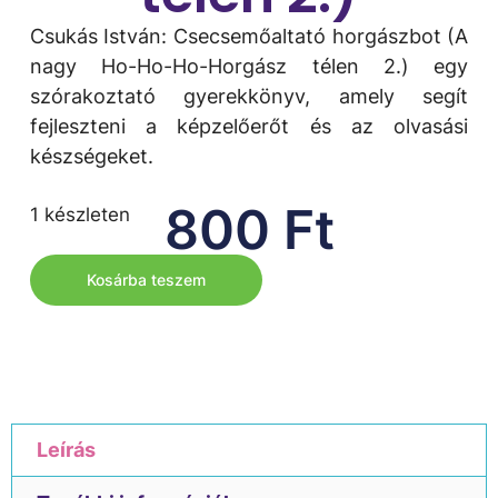
Csukás István: Csecsemőaltató ​horgászbot (A
nagy Ho-Ho-Ho-Horgász télen 2.) egy
szórakoztató gyerekkönyv, amely segít
fejleszteni a képzelőerőt és az olvasási
készségeket.
800
Ft
1 készleten
Kosárba teszem
Leírás