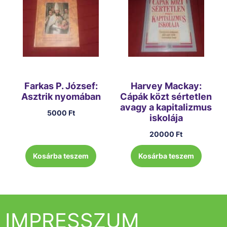
Farkas P. József:
Harvey Mackay:
Asztrik nyomában
Cápák közt sértetlen
avagy a kapitalizmus
5000
Ft
iskolája
20000
Ft
Kosárba teszem
Kosárba teszem
IMPRESSZUM