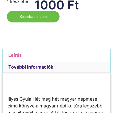
1000
Ft
1 készleten
Kosárba teszem
Leírás
További információk
Leírás
Illyés Gyula Hét meg hét magyar népmese
című könyve a magyar népi kultúra legszebb
meséit gyűjti össze. A történetek tele vannak