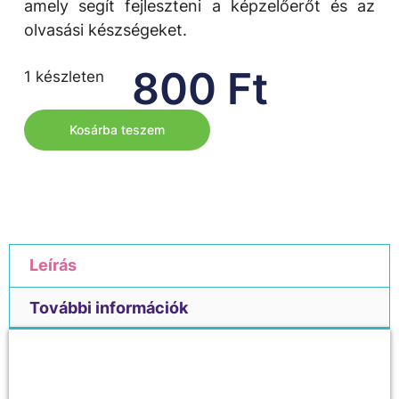
amely segít fejleszteni a képzelőerőt és az
olvasási készségeket.
800
Ft
1 készleten
Kosárba teszem
Leírás
További információk
Leírás