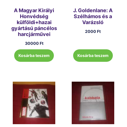
A Magyar Királyi
J. Goldenlane: A
Honvédség
Szélhámos és a
külföldi+hazai
Varázsló
gyártású páncélos
2000
Ft
harcjárművei
30000
Ft
Kosárba teszem
Kosárba teszem