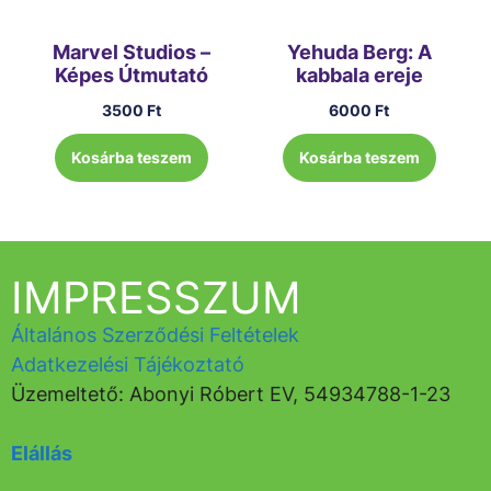
Marvel Studios –
Yehuda Berg: A
Képes Útmutató
kabbala ereje
3500
Ft
6000
Ft
Kosárba teszem
Kosárba teszem
IMPRESSZUM
Általános Szerződési Feltételek
Adatkezelési Tájékoztató
Üzemeltető: Abonyi Róbert EV, 54934788-1-23
Elállás