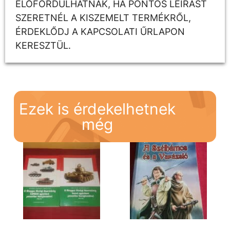
ELŐFORDULHATNAK, HA PONTOS LEÍRÁST
SZERETNÉL A KISZEMELT TERMÉKRŐL,
ÉRDEKLŐDJ A KAPCSOLATI ŰRLAPON
KERESZTÜL.
Ezek is érdekelhetnek
még