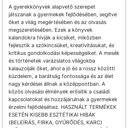
A gyerekkönyvek alapvető szerepet
játszanak a gyermekek fejlődésében, segítve
őket a világ megértésében és az olvasás
megszeretésében. Ezek a könyvek
kalandokra hívják a kicsiket, miközben
fejlesztik a szókincsüket, kreativitásukat, és
kritikus gondolkodási képességeiket. A mesék
és történetek varázslatos világokba
kalauzolják őket, ahol a jó és a rossz közötti
küzdelem, a barátság fontossága és az élet
nagy kérdései állnak a középpontban. A
közös olvasási élmények erősítik a családi
kapcsolatokat és hozzájárulnak a gyermekek
érzelmi fejlődéséhez. HASZNÁLT TERMÉKEK
ESETÉN KISEBB ESZTÉTIKAI HIBÁK
(BELEÍRÁS, FIRKA, GYŰRŐDÉS, KARC)