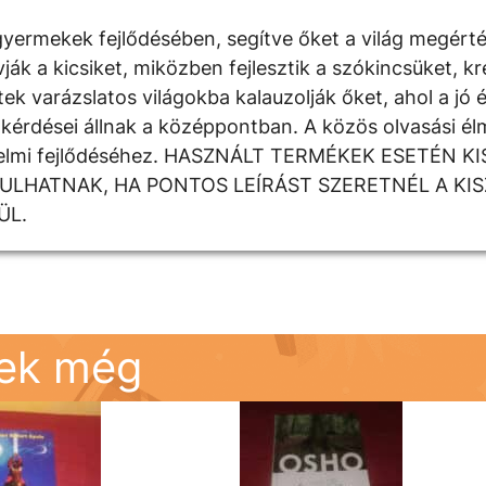
yermekek fejlődésében, segítve őket a világ megért
 a kicsiket, miközben fejlesztik a szókincsüket, krea
k varázslatos világokba kalauzolják őket, ahol a jó é
kérdései állnak a középpontban. A közös olvasási élm
rzelmi fejlődéséhez. HASZNÁLT TERMÉKEK ESETÉN K
DULHATNAK, HA PONTOS LEÍRÁST SZERETNÉL A KI
ÜL.
nek még