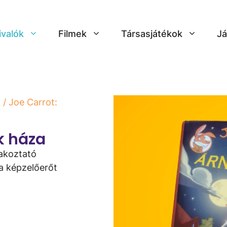
ivalók
Filmek
Társasjátékok
Já
k
/ Joe Carrot:
k háza
rakoztató
 a képzelőerőt