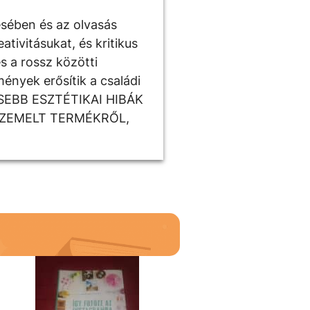
ésében és az olvasás
tivitásukat, és kritikus
s a rossz közötti
ények erősítik a családi
ISEBB ESZTÉTIKAI HIBÁK
SZEMELT TERMÉKRŐL,