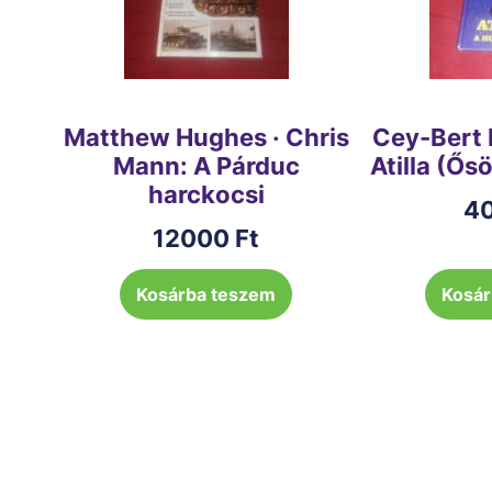
Matthew Hughes · Chris
Cey-Bert 
Mann: A Párduc
Atilla (Ős
harckocsi
4
12000
Ft
Kosárba teszem
Kosár