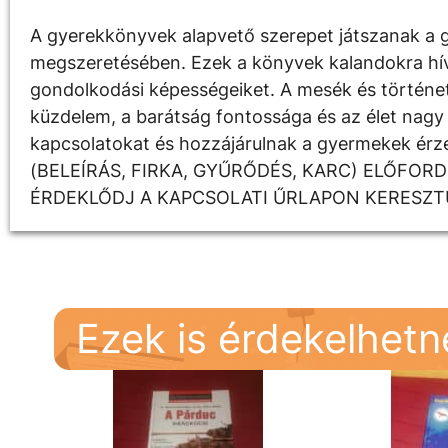
A gyerekkönyvek alapvető szerepet játszanak a g
megszeretésében. Ezek a könyvek kalandokra hívják
gondolkodási képességeiket. A mesék és története
küzdelem, a barátság fontossága és az élet nagy 
kapcsolatokat és hozzájárulnak a gyermekek é
(BELEÍRÁS, FIRKA, GYŰRŐDÉS, KARC) ELŐFOR
ÉRDEKLŐDJ A KAPCSOLATI ŰRLAPON KERESZT
Ezek is érdekelhet