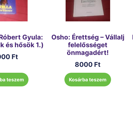
Róbert Gyula:
Osho: Érettség – Vállalj
ök és hősök 1.)
felelősséget
önmagadért!
000
Ft
8000
Ft
ba teszem
Kosárba teszem