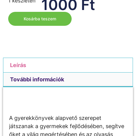
1000
Ft
1 készleten
Kosárba teszem
Leírás
További információk
Leírás
A gyerekkönyvek alapvető szerepet
játszanak a gyermekek fejlődésében, segítve
őket a világ megértésében és az olvasás