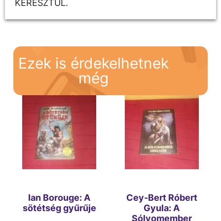
KERESZTÜL.
Ezek is érdekelhetnek
még
Ian Borouge: A
Cey-Bert Róbert
sötétség gyűrűje
Gyula: A
Sólyomember