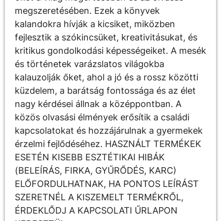
megszeretésében. Ezek a könyvek
kalandokra hívják a kicsiket, miközben
fejlesztik a szókincsüket, kreativitásukat, és
kritikus gondolkodási képességeiket. A mesék
és történetek varázslatos világokba
kalauzolják őket, ahol a jó és a rossz közötti
küzdelem, a barátság fontossága és az élet
nagy kérdései állnak a középpontban. A
közös olvasási élmények erősítik a családi
kapcsolatokat és hozzájárulnak a gyermekek
érzelmi fejlődéséhez. HASZNÁLT TERMÉKEK
ESETÉN KISEBB ESZTÉTIKAI HIBÁK
(BELEÍRÁS, FIRKA, GYŰRŐDÉS, KARC)
ELŐFORDULHATNAK, HA PONTOS LEÍRÁST
SZERETNÉL A KISZEMELT TERMÉKRŐL,
ÉRDEKLŐDJ A KAPCSOLATI ŰRLAPON