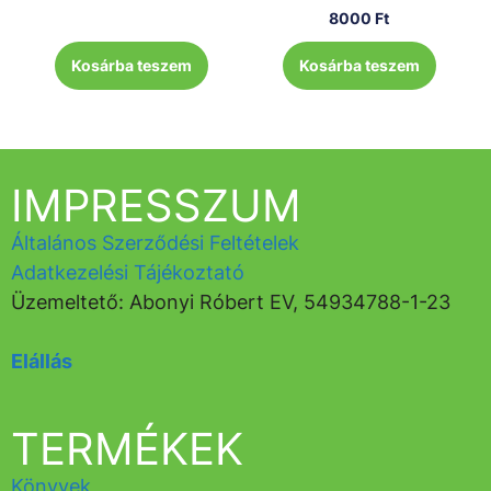
8000
Ft
Kosárba teszem
Kosárba teszem
IMPRESSZUM
Általános Szerződési Feltételek
Adatkezelési Tájékoztató
Üzemeltető: Abonyi Róbert EV, 54934788-1-23
Elállás
TERMÉKEK
Könyvek