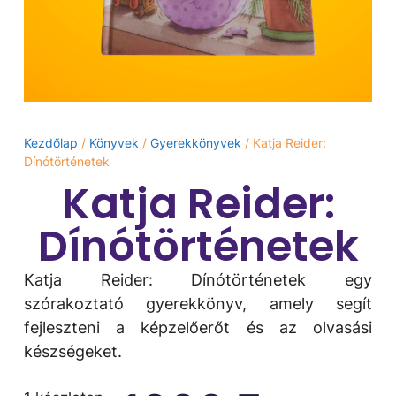
Kezdőlap
/
Könyvek
/
Gyerekkönyvek
/ Katja Reider:
Dínótörténetek
Katja Reider:
Dínótörténetek
Katja Reider: Dínótörténetek egy
szórakoztató gyerekkönyv, amely segít
fejleszteni a képzelőerőt és az olvasási
készségeket.