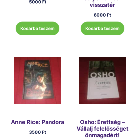
5000
Ft
visszatér
6000
Ft
Kosárba teszem
Kosárba teszem
Anne Rice: Pandora
Osho: Érettség –
Vállalj felelősséget
3500
Ft
önmagadért!