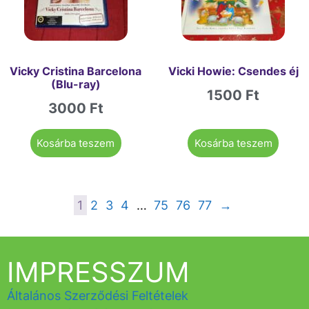
Vicky Cristina Barcelona
Vicki Howie: Csendes éj
(Blu-ray)
1500
Ft
3000
Ft
Kosárba teszem
Kosárba teszem
1
2
3
4
…
75
76
77
→
IMPRESSZUM
Általános Szerződési Feltételek