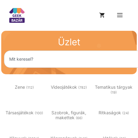
Üzlet
Zene
Videojátékok
Tematikus tárgyak
(112)
(782)
(19)
Társasjátékok
Szobrok, figurák,
Ritkaságok
(100)
(24)
makettek
(66)