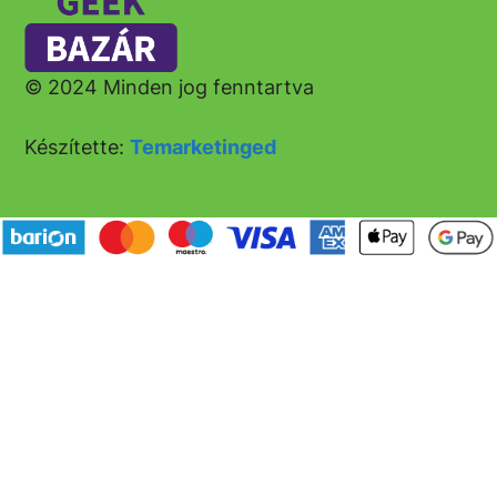
© 2024 Minden jog fenntartva
Készítette:
Temarketinged