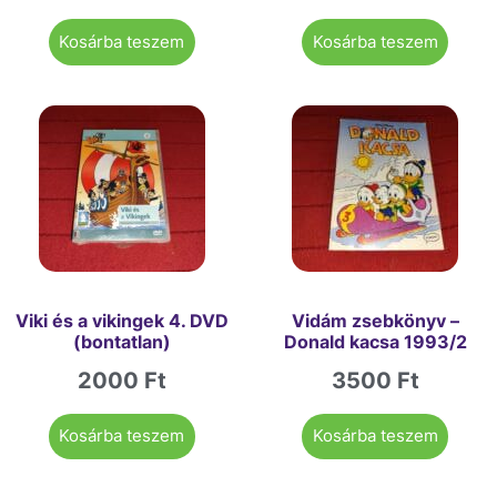
Kosárba teszem
Kosárba teszem
Viki és a vikingek 4. DVD
Vidám zsebkönyv –
(bontatlan)
Donald kacsa 1993/2
2000
Ft
3500
Ft
Kosárba teszem
Kosárba teszem