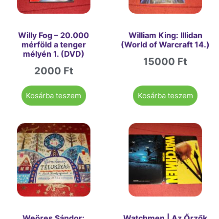
Willy Fog – 20.000
William King: Illidan
mérföld a tenger
(World of Warcraft 14.)
mélyén 1. (DVD)
15000
Ft
2000
Ft
Kosárba teszem
Kosárba teszem
Weöres Sándor:
Watchmen | Az Őrzők