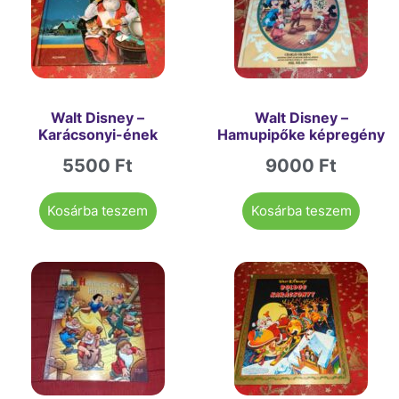
Walt Disney –
Walt Disney –
Karácsonyi-ének
Hamupipőke képregény
5500
Ft
9000
Ft
Kosárba teszem
Kosárba teszem