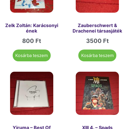
Zelk Zoltán: Karácsonyi
Zauberschwert &
ének
Drachenei társasjáték
800
Ft
3500
Ft
Kosárba teszem
Kosárba teszem
Yiruma – Best Of
XIII 4. – Spads