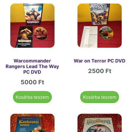
Warcommander
War on Terror PC DVD
Rangers Lead The Way
2500
Ft
PC DVD
5000
Ft
Kosárba teszem
Kosárba teszem