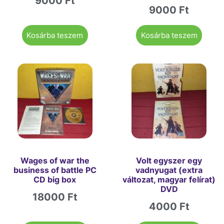
9000
Ft
9000
Ft
Kosárba teszem
Kosárba teszem
Wages of war the
Volt egyszer egy
business of battle PC
vadnyugat (extra
CD big box
változat, magyar felírat)
DVD
18000
Ft
4000
Ft