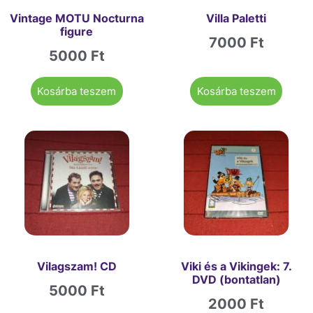
Vintage MOTU Nocturna
Villa Paletti
figure
7000
Ft
5000
Ft
Kosárba teszem
Kosárba teszem
Vilagszam! CD
Viki és a Vikingek: 7.
DVD (bontatlan)
5000
Ft
2000
Ft