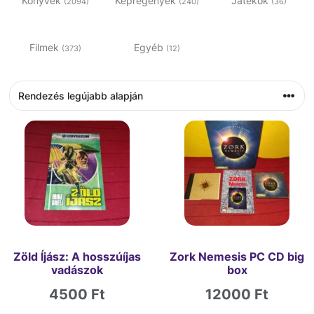
Könyvek
Képregények
Játékok
(2094)
(240)
(36)
Filmek
Egyéb
(373)
(12)
Zöld Íjász: A hosszúíjas
Zork Nemesis PC CD big
vadászok
box
4500
Ft
12000
Ft